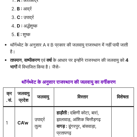
A :
अतिआर्द्र
B :
आर्द्र
C :
उपार्द्र
D :
अर्द्धशुष्क
E :
शुष्क
थॉर्नथ्वेट के अनुसार A व B प्रकार की जलवायु राजस्थान में नहीं पायी जाती
है।
तापमान
,
वाष्पीकरण
एवं
वर्षा
के आधार पर इन्होंने राजस्थान की जलवायु को
4
भागों
में विभाजित किया है। जैसे-
थॉर्नथ्वेट के अनुसार राजस्थान की जलवायु का वर्गीकरण
क्र
जलवायु
जलवायु
विस्तार
विशेषता
. सं.
प्रदेश
हाड़ौती :
दक्षिणी कोटा, बारां,
उपार्द्र
झालावाड़, आंशिक चित्तौड़गढ़
1
CA’w
तुल्य
वागड़ :
डूंगरपुर, बांसवाड़ा,
प्रतापगढ़