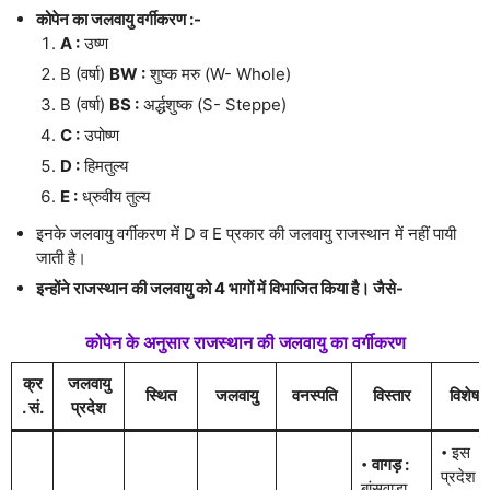
कोपेन का जलवायु वर्गीकरण :-
A :
उष्ण
B (वर्षा)
BW :
शुष्क मरु (W- Whole)
B (वर्षा)
BS :
अर्द्धशुष्क (S- Steppe)
C :
उपोष्ण
D :
हिमतुल्य
E :
ध्रुवीय तुल्य
इनके जलवायु वर्गीकरण में D व E प्रकार की जलवायु राजस्थान में नहीं पायी
जाती है।
इन्होंने राजस्थान की जलवायु को 4 भागों में विभाजित किया है। जैसे-
कोपेन के अनुसार राजस्थान की जलवायु का वर्गीकरण
क्र
जलवायु
स्थित
जलवायु
वनस्पति
विस्तार
विशेषत
. सं.
प्रदेश
𑇐 इस
𑇐
वागड़ :
प्रदेश में
बांसवाड़ा,