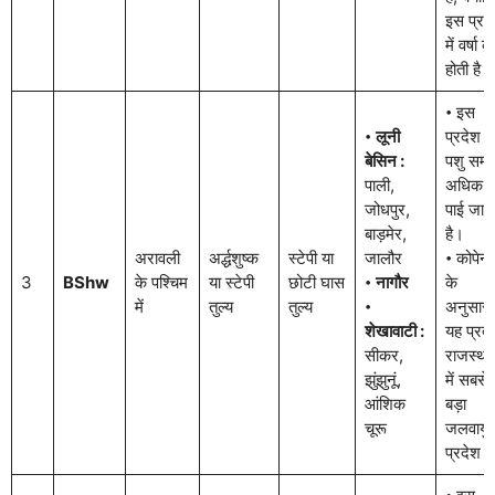
इस प्रद
में वर्षा 
होती है।
𑇐 इस
𑇐
लूनी
प्रदेश में
बेसिन :
पशु सम्प
पाली,
अधिक
जोधपुर,
पाई जात
बाड़मेर,
है।
अरावली
अर्द्धशुष्क
स्टेपी या
जालौर
𑇐 कोपेन
3
BShw
के पश्चिम
या स्टेपी
छोटी घास
𑇐
नागौर
के
में
तुल्य
तुल्य
𑇐
अनुसार
शेखावाटी :
यह प्रद
सीकर,
राजस्था
झुंझुनूं,
में सबसे
आंशिक
बड़ा
चूरू
जलवायु
प्रदेश ह