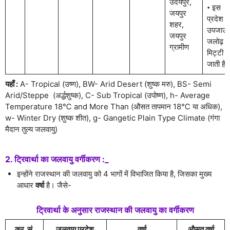
उदयपुर,
𑇐 इस
जयपुर
प्रदेश में
शहर,
उपजाऊ
जयपुर
जलोढ़
ग्रामीण
मिट्टी प
जाती है
यहाँ :
A- Tropical (उष्ण), BW- Arid Desert (शुष्क मरु), BS- Semi
Arid/Steppe (अर्द्धशुष्क), C- Sub Tropical (उपोष्ण), h- Average
Temperature 18℃ and More Than (औसत तापमान 18℃ या अधिक),
w- Winter Dry (शुष्क शीत), g- Gangetic Plain Type Climate (गंगा
मैदान तुल्य जलवायु)
2. ट्रिवार्था का जलवायु वर्गीकरण :_
इन्होंने राजस्थान की जलवायु को 4 भागों में विभाजित किया है, जिसका मुख्य
आधार
वर्षा
है। जैसे-
ट्रिवार्था के अनुसार राजस्थान की जलवायु का वर्गीकरण
क्र. सं.
जलवायु प्रदेश
वर्षा
औसत वर्षा