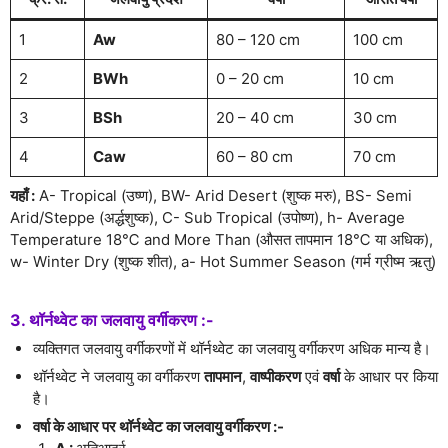
1
Aw
80 – 120 cm
100 cm
2
BWh
0 – 20 cm
10 cm
3
BSh
20 – 40 cm
30 cm
4
Caw
60 – 80 cm
70 cm
यहाँ :
A- Tropical (उष्ण), BW- Arid Desert (शुष्क मरु), BS- Semi
Arid/Steppe (अर्द्धशुष्क), C- Sub Tropical (उपोष्ण), h- Average
Temperature 18℃ and More Than (औसत तापमान 18℃ या अधिक),
w- Winter Dry (शुष्क शीत), a- Hot Summer Season (गर्म ग्रीष्म ऋतु)
3. थॉर्नथ्वेट का जलवायु वर्गीकरण :-
व्यक्तिगत जलवायु वर्गीकरणों में थॉर्नथ्वेट का जलवायु वर्गीकरण अधिक मान्य है।
थॉर्नथ्वेट ने जलवायु का वर्गीकरण
तापमान
,
वाष्पीकरण
एवं
वर्षा
के आधार पर किया
है।
वर्षा के आधार पर थॉर्नथ्वेट का जलवायु वर्गीकरण :-