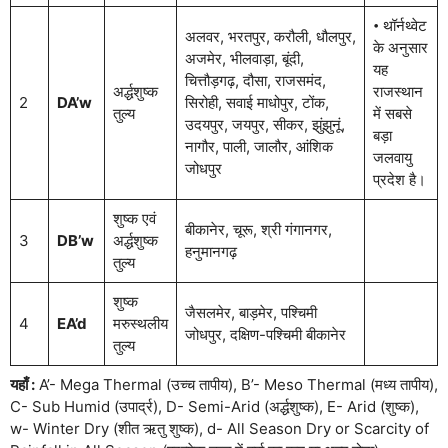
𑇐 थॉर्नथ्वेट
अलवर, भरतपुर, करौली, धौलपुर,
के अनुसार
अजमेर, भीलवाड़ा, बूंदी,
यह
चित्तौड़गढ़, दौसा, राजसमंद,
अर्द्धशुष्क
राजस्थान
2
DA’w
सिरोही, सवाई माधोपुर, टोंक,
तुल्य
में सबसे
उदयपुर, जयपुर, सीकर, झुंझुनूं,
बड़ा
नागौर, पाली, जालौर, आंशिक
जलवायु
जोधपुर
प्रदेश है।
शुष्क एवं
बीकानेर, चूरू, श्री गंगानगर,
3
DB’w
अर्द्धशुष्क
हनुमानगढ़
तुल्य
शुष्क
जैसलमेर, बाड़मेर, पश्चिमी
4
EA’d
मरुस्थलीय
जोधपुर, दक्षिण-पश्चिमी बीकानेर
तुल्य
यहाँ :
A’- Mega Thermal (उच्च तापीय), B’- Meso Thermal (मध्य तापीय),
C- Sub Humid (उपार्द्र), D- Semi-Arid (अर्द्धशुष्क), E- Arid (शुष्क),
w- Winter Dry (शीत ऋतु शुष्क), d- All Season Dry or Scarcity of