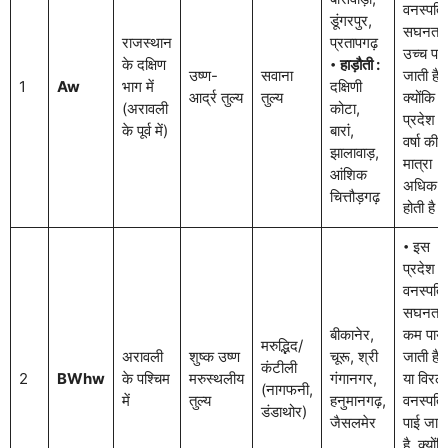
वनस्पति
डूंगरपुर,
सघनता
राजस्थान
प्रतापगढ़
उच्च पाई
के दक्षिण
𑇐
हाड़ौती :
उष्ण-
सवाना
जाती है,
1
Aw
भाग में
दक्षिणी
आर्द्र तुल्य
तुल्य
क्योंकि 
(अरावली
कोटा,
प्रदेश में
के पूर्व में)
बारां,
वर्षा की
झालावाड़,
मात्रा
आंशिक
अधिक
चित्तौड़गढ़
होती है।
𑇐 इस
प्रदेश में
वनस्पति
सघनता
बीकानेर,
कम पायी
मरुद्भिद/
अरावली
शुष्क उष्ण
चूरू, श्री
जाती है,
कंटीली
2
BWhw
के पश्चिम
मरुस्थलीय
गंगानगर,
या विरल
(नागफनी,
में
तुल्य
हनुमानगढ़,
वनस्पति
डंडाथोर)
जैसलमेर
पाई जात
है, क्योंक