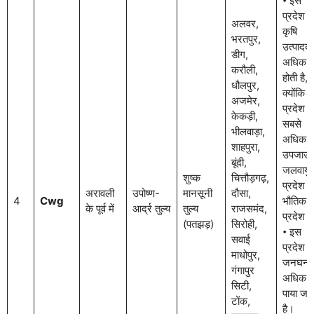
𑇐 इस
प्रदेश में
अलवर,
कृषि
भरतपुर,
उत्पादक
डीग,
अधिक
करौली,
होती है,
धौलपुर,
क्योंकि 
अजमेर,
प्रदेश
केकड़ी,
सबसे
भीलवाड़ा,
अधिक
शाहपुरा,
उपजाऊ
बूंदी,
जलवायु
शुष्क
चित्तौड़गढ़,
प्रदेश य
अरावली
उपोष्ण-
मानसूनी
दौसा,
4
Cwg
भौतिक
के पूर्व में
आर्द्र तुल्य
तुल्य
राजसमंद,
प्रदेश ह
(पतझड़)
सिरोही,
𑇐 इस
सवाई
प्रदेश में
माधोपुर,
जनघनत्
गंगापुर
अधिक
सिटी,
पाया जात
टोंक,
है।