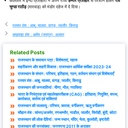
कालांतर में इन्दा प्रतिहारों ने अपने राजा
हम्मीर प्रतिहार
से परेशान होकर
राव
चुण्डा राठौड़
(मारवाड़) को मंडोर दहेज में दे दिया।
परमार वंश : आबू, मालवा, वागड़, जालौर, किराडू
कछवाहा वंश : आमेर (जयपुर), अलवर
Related Posts
राजस्थान के समाचार पत्र : विशेषताएं, महत्व
शहरीकरण और शहरी विकास : राजस्थान आर्थिक समीक्षा 2023-24
राजस्थान के संभाग : परिचय, इतिहास, गठन, वर्तमान संभाग एवं विशेषताएँ
परमार वंश : आबू, मालवा, वागड़, जालौर, किराडू
राजस्थान की जनजातियां : मीणा, भील, गरासिया
भारत के नियंत्रक एवं महालेखापरीक्षक (CAG) : इतिहास, नियुक्ति, शपथ,
कार्यकाल, कर्तव्य एवं शक्तियां
राजस्थान की जलवायु : परिचय, कारक, वर्गीकरण, ऋतु वर्गीकरण
चौहान वंश : सांभर/अजमेर, रणथम्भौर, नाडौल, जालौर, सिरोही, बूंदी, कोटा
राजस्थान की लोक देवियां : जन्म स्थान, मंदिर, मेला, कुलदेवी, इष्टदेवी
राजस्थान की जनसंख्या : जनगणना 2011 के अनुसार