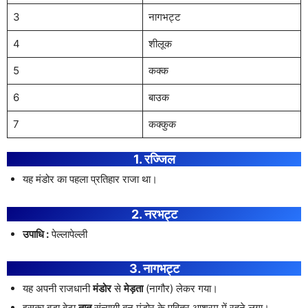
3
नागभट्ट
4
शीलूक
5
कक्क
6
बाउक
7
कक्कुक
1. रज्जिल
यह मंडोर का पहला प्रतिहार राजा था।
2. नरभट्ट
उपाधि :
पेल्लापेल्ली
3. नागभट्ट
यह अपनी राजधानी
मंडोर
से
मेड़ता
(नागौर) लेकर गया।
इसका बड़ा बेटा
तात
संन्यायी बन मंडोर के पवित्र आश्रम में रहने लगा।