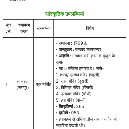
सांस्कृतिक उपलब्धियां
क्र
स्थापत्य
संस्थापक
विशेष
. सं.
कला
𑇐
स्थापना :
1799 ई.
𑇐
वास्तुकार :
उस्ताद लालचन्द्र
𑇐
आकृति :
भगवान श्री कृष्ण के मुकुट के
समान
𑇐 यह 5 मंजिला इमारत है। जैसे-
1. शरद/ प्रताप मंदिर (पहली)
हवामहल
2. रतन मंदिर (दूसरी)
1
प्रतापसिंह
(जयपुर)
3. विचित्र मंदिर (तीसरी)
4. प्रकाश मंदिर (चौथी)
5. हवा मंदिर (पांचवी)
𑇐
खिड़कियां :
365
𑇐
झरोखे :
953
𑇐 हवामहल से रानियां तीज तथा गणगौर की
सवारियां देखती थी।