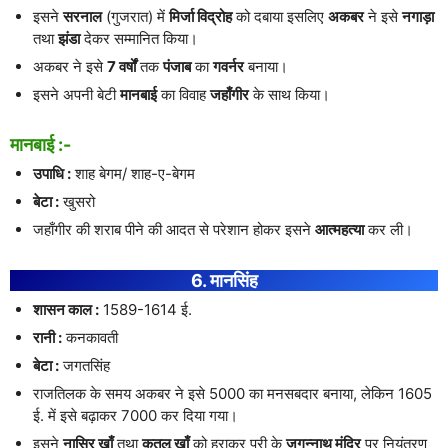
इसने
सरनाल
(गुजरात) में
मिर्जा विद्रोह
को दबाया इसलिए
अकबर
ने इसे
नगाड़ा
तथा
झंडा
देकर सम्मानित किया।
अकबर ने इसे
7 वर्षों
तक
पंजाब
का
गवर्नर
बनाया।
इसने अपनी बेटी
मानबाई
का विवाह
जहाँगीर
के साथ किया।
मानबाई :-
उपाधि :
शाह बेगम/ शाह-ए-बेगम
बेटा :
खुसरो
जहाँगीर की शराब पीने की आदत से परेशान होकर इसने
आत्महत्या
कर ली।
6. मानसिंह
शासन काल :
1589-1614 ई.
रानी :
कनकावती
बेटा :
जगतसिंह
राजतिलक के समय अकबर ने इसे 5000 का मनसबदार बनाया, लेकिन 1605
ई. में इसे बढ़ाकर 7000 कर दिया गया।
इसने
नासिर खाँ
तथा
कतलू खाँ
को हराकर पूरी के
जगन्नाथ मंदिर
पर नियंत्रण