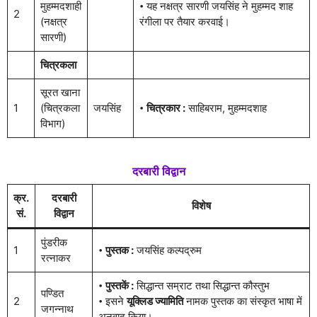
मुहम्मदशाही
𑇐 यह नक्षत्र सारणी जयसिंह ने मुहम्मद शाह
2
(नक्षत्र
रंगीला पर तैयार करवाई।
सारणी)
चित्रकला
सूरत खाना
1
(चित्रकला
जयसिंह
𑇐
चित्रकार :
साहिबराम, मुहम्मदशाह
विभाग)
दरबारी विद्वान
क्र.
दरबारी
विशेष
सं.
विद्वान
पुंडरीक
1
𑇐
पुस्तक :
जयसिंह कल्पद्रुम
रत्नाकर
𑇐
पुस्तकें :
सिद्धान्त सम्राट तथा सिद्धान्त कौस्तुभ
पण्डित
2
𑇐 इसने
यूक्लिड ज्यामिति
नामक पुस्तक का संस्कृत भाषा में
जगन्नाथ
अनुवाद किया।