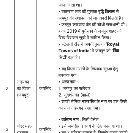
जाना जाता था।
𑇐 बख्तराम शाह की पुस्तक
बुद्धि विलास
से
जयपुर की स्थापना की जानकारी मिलती है।
𑇐 जयपुर कछवाहा वंश की चौथी राजधानी थी।
𑇐 वर्ष 2019 में युनेस्को ने जयपुर शहर को
विश्व विरासत सूची में शामिल किया।
𑇐 स्टेलनी रीड ने अपनी पुस्तक
‘Royal
Towns of India’
में जयपुर को
‘पिंक
सिटी’
कहा है।
𑇐 यह किला मराठों के खिलाफ सुरक्षा हेतु
बनवाया गया।
नाहरगढ़
𑇐
अन्य नाम :-
2
का किला
जयसिंह
1. जयपुर का पहरेदार
(जयपुर)
2. सुदर्शनगढ़ (पहले)
𑇐 शहरी सैनिक
नाहरसिंह
के नाम पर इस किले
का नाम नाहरगढ़ रखा गया।
𑇐
वर्तमान नाम :
सिटी पैलेस
चंद्र महल
𑇐 इसे जयसिंह ने स्वयं के लिए बनवाया था।
3
जयसिंह
(जयपुर)
𑇐 यह 7 मंजिला इमारत है, जिसके सबसे ऊपरी