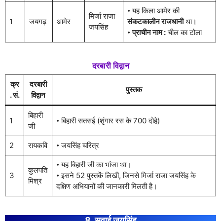
𑇐 यह किला आमेर की
मिर्जा राजा
1
जयगढ़
आमेर
संकटकालीन राजधानी
था।
जयसिंह
𑇐
प्राचीन नाम :
चील का टोला
दरबारी विद्वान
क्र
दरबारी
पुस्तक
. सं.
विद्वान
बिहारी
1
𑇐 बिहारी सतसई (शृंगार रस के 700 दोहे)
जी
2
रायकवि
𑇐 जयसिंह चरित्र
𑇐 यह बिहारी जी का भांजा था।
कुलपति
3
𑇐 इसने 52 पुस्तकें लिखी, जिनसे मिर्जा राजा जयसिंह के
मिश्र
दक्षिण अभियानों की जानकारी मिलती है।
8. सवाई जयसिंह