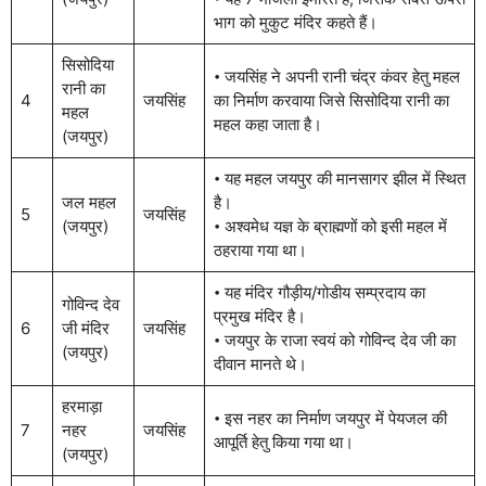
भाग को मुकुट मंदिर कहते हैं।
सिसोदिया
𑇐 जयसिंह ने अपनी रानी चंद्र कंवर हेतु महल
रानी का
4
जयसिंह
का निर्माण करवाया जिसे सिसोदिया रानी का
महल
महल कहा जाता है।
(जयपुर)
𑇐 यह महल जयपुर की मानसागर झील में स्थित
जल महल
है।
5
जयसिंह
(जयपुर)
𑇐 अश्वमेध यज्ञ के ब्राह्मणों को इसी महल में
ठहराया गया था।
𑇐 यह मंदिर गौड़ीय/गोडीय सम्प्रदाय का
गोविन्द देव
प्रमुख मंदिर है।
6
जी मंदिर
जयसिंह
𑇐 जयपुर के राजा स्वयं को गोविन्द देव जी का
(जयपुर)
दीवान मानते थे।
हरमाड़ा
𑇐 इस नहर का निर्माण जयपुर में पेयजल की
7
नहर
जयसिंह
आपूर्ति हेतु किया गया था।
(जयपुर)