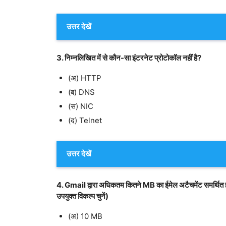
उत्तर देखें
3. निम्नलिखित में से कौन-सा इंटरनेट प्रोटोकॉल नहीं है?
(अ) HTTP
(ब) DNS
(स) NIC
(द) Telnet
उत्तर देखें
4. Gmail द्वारा अधिकतम कितने MB का ईमेल अटैचमेंट समर्थित होत
उपयुक्त विकल्प चुनें)
(अ) 10 MB