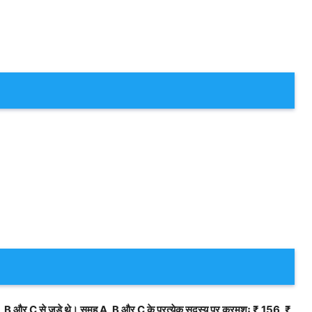
 समूह A, B और C से जुड़े थे। समूह A, B और C के प्रत्येक सदस्य पर क्रमशः ₹ 156, ₹