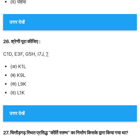
(द) पहिया
उत्तर देखें
26. श्रेणी पूरा कीजिए :
C1D, E3F, G5H, I7J,
?
(अ) K1L
(ब) K9L
(स) L9K
(द) L1K
उत्तर देखें
27. चित्तौड़गढ़ स्थित प्रसिद्ध “कीर्ति स्तम्भ” का निर्माण किसके द्वारा किया गया था?