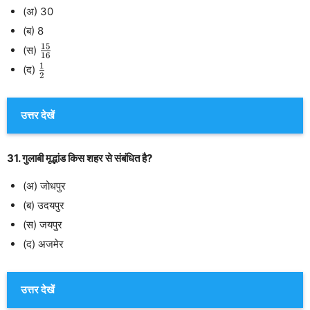
(अ) 30
(ब) 8
15
\frac{15}
(स)
16
{16}
1
\frac{1}
(द)
2
{2}
उत्तर देखें
31. गुलाबी मृद्भांड किस शहर से संबंधित है?
(अ) जोधपुर
(ब) उदयपुर
(स) जयपुर
(द) अजमेर
उत्तर देखें