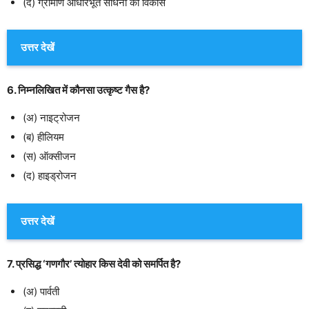
(द) ग्रामीण आधारभूत साधनों का विकास
उत्तर देखें
6. निम्नलिखित में कौनसा उत्कृष्ट गैस है?
(अ) नाइट्रोजन
(ब) हीलियम
(स) ऑक्सीजन
(द) हाइड्रोजन
उत्तर देखें
7. प्रसिद्ध ‘गणगौर’ त्योहार किस देवी को समर्पित है?
(अ) पार्वती