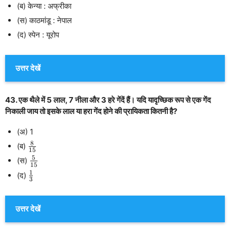
(ब) केन्या : अफ्रीका
(स) काठमांडू : नेपाल
(द) स्पेन : यूरोप
उत्तर देखें
43. एक थैले में 5 लाल, 7 नीला और 3 हरे गेंदें हैं। यदि यादृच्छिक रूप से एक गेंद
निकाली जाय तो इसके लाल या हरा गेंद होने की प्रायिकता कितनी है?
(अ) 1
8
\frac{8}
(ब)
15
{15}
5
\frac{5}
(स)
15
{15}
1
\frac{1}
(द)
3
{3}
उत्तर देखें