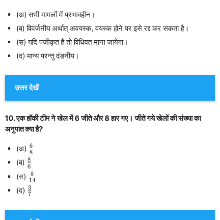
(अ) सभी मामलों में प्रभावहीन।
(ब) विवर्जनीय अर्थात् अवयस्क, वयस्क होने पर इसे रद्द कर सकता है।
(स) यदि पंजीकृत है तो विधिवत माना जायेगा।
(द) मान्य परन्तु दंडनीय।
उत्तर देखें
10. एक हॉकी टीम ने खेल में 6 जीते और 8 हार गए। जीते गये खेलों की संख्या का
अनुपात क्या है?
6
\frac{6}
(अ)
8
{8}
8
\frac{8}
(ब)
6
{6}
8
\frac{8}
(स)
14
{14}
3
\frac{3}
(द)
7
{7}