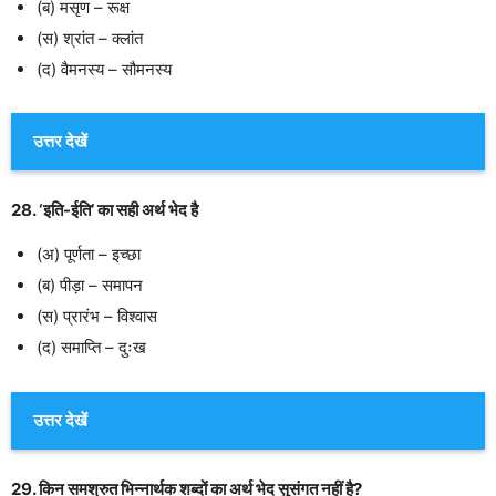
(ब) मसृण – रूक्ष
(स) श्रांत – क्लांत
(द) वैमनस्य – सौमनस्य
उत्तर देखें
28. ‘इति-ईति’ का सही अर्थ भेद है
(अ) पूर्णता – इच्छा
(ब) पीड़ा – समापन
(स) प्रारंभ – विश्वास
(द) समाप्ति – दुःख
उत्तर देखें
29. किन समश्रुत भिन्नार्थक शब्दों का अर्थ भेद सुसंगत नहीं है?