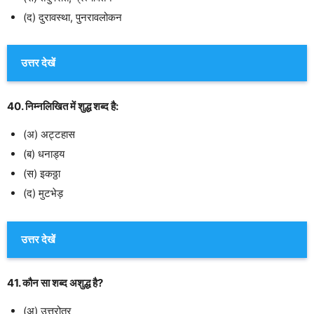
(द) दुरावस्था, पुनरावलोकन
उत्तर देखें
40. निम्नलिखित में शुद्ध शब्द है:
(अ) अट्टहास
(ब) धनाड्य
(स) इकठ्ठा
(द) मुटभेड़
उत्तर देखें
41. कौन सा शब्द अशुद्ध है?
(अ) उत्तरोतर