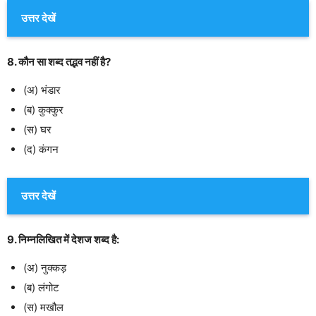
उत्तर देखें
8. कौन सा शब्द तद्भव नहीं है?
(अ) भंडार
(ब) कुक्कुर
(स) घर
(द) कंगन
उत्तर देखें
9. निम्नलिखित में देशज शब्द है:
(अ) नुक्कड़
(ब) लंगोट
(स) मखौल