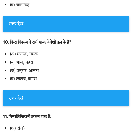
(द) चमगादड़
उत्तर देखें
10. किस विकल्प में सभी शब्द विदेशी मूल के हैं?
(अ) मसाला, नमक
(ब) आज, चेहरा
(स) कबूतर, आसरा
(द) लालच, कमरा
उत्तर देखें
11. निम्नलिखित में तत्सम शब्द है:
(अ) संजोग