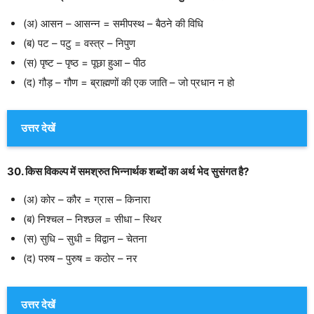
(अ) आसन – आसन्न = समीपस्थ – बैठने की विधि
(ब) पट – पटु = वस्त्र – निपुण
(स) पृष्ट – पृष्ठ = पूछा हुआ – पीठ
(द) गौड़ – गौण = ब्राह्मणों की एक जाति – जो प्रधान न हो
उत्तर देखें
30. किस विकल्प में समश्रुत भिन्नार्थक शब्दों का अर्थ भेद सुसंगत है?
(अ) कोर – कौर = ग्रास – किनारा
(ब) निश्चल – निश्छल = सीधा – स्थिर
(स) सुधि – सुधी = विद्वान – चेतना
(द) परुष – पुरुष = कठोर – नर
उत्तर देखें